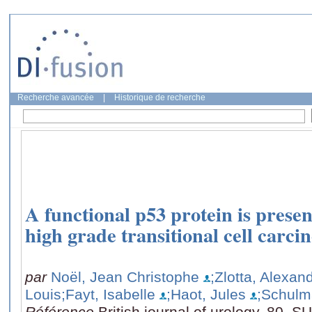
Recherche avancée
|
Historique de recherche
A functional p53 protein is presen
high grade transitional cell carci
par
Noël, Jean Christophe
;Zlotta, Alexan
Louis
;Fayt, Isabelle
;Haot, Jules
;Schulm
Référence
British journal of urology, 80, 