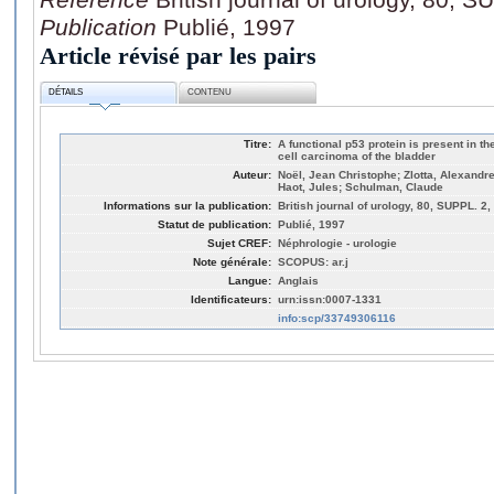
Publication
Publié, 1997
Article révisé par les pairs
DÉTAILS
CONTENU
Titre:
A functional p53 protein is present in th
cell carcinoma of the bladder
Auteur:
Noël, Jean Christophe; Zlotta, Alexandre
Haot, Jules; Schulman, Claude
Informations sur la publication:
British journal of urology, 80, SUPPL. 2,
Statut de publication:
Publié, 1997
Sujet CREF:
Néphrologie - urologie
Note générale:
SCOPUS: ar.j
Langue:
Anglais
Identificateurs:
urn:issn:0007-1331
info:scp/33749306116