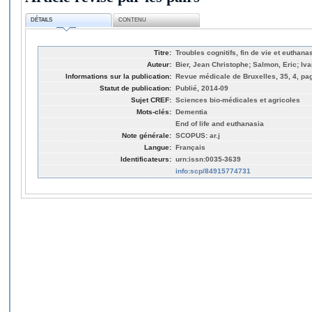
DÉTAILS
CONTENU
Titre:
Troubles cognitifs, fin de vie et euthana
Auteur:
Bier, Jean Christophe; Salmon, Eric; Iva
Informations sur la publication:
Revue médicale de Bruxelles, 35, 4, pa
Statut de publication:
Publié, 2014-09
Sujet CREF:
Sciences bio-médicales et agricoles
Mots-clés:
Dementia
End of life and euthanasia
Note générale:
SCOPUS: ar.j
Langue:
Français
Identificateurs:
urn:issn:0035-3639
info:scp/84915774731