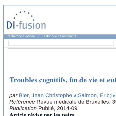
Recherche avancée
|
Historique de recherche
Troubles cognitifs, fin de vie et e
par
Bier, Jean Christophe
;Salmon, Eric
;I
Référence
Revue médicale de Bruxelles, 3
Publication
Publié, 2014-09
Article révisé par les pairs