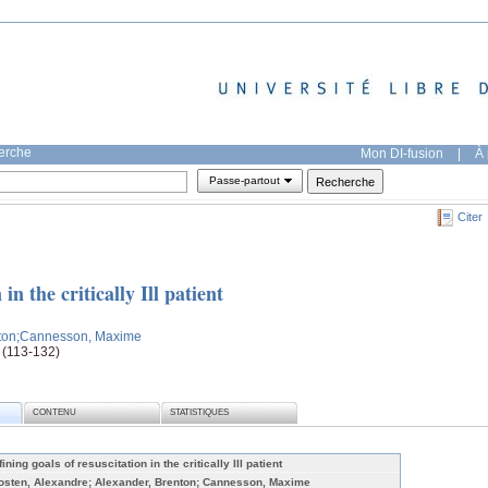
herche
Mon DI-fusion
|
À 
Passe-partout
Citer
in the critically Ill patient
ton
;Cannesson, Maxime
e (113-132)
CONTENU
STATISTIQUES
ining goals of resuscitation in the critically Ill patient
osten, Alexandre; Alexander, Brenton; Cannesson, Maxime