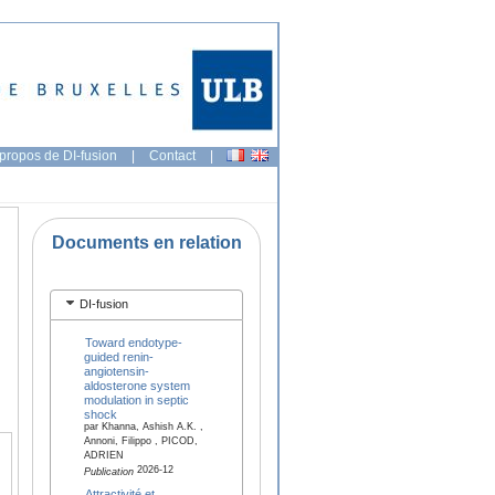
propos de DI-fusion
|
Contact
|
Documents en relation
DI-fusion
Toward endotype-
guided renin-
angiotensin-
aldosterone system
modulation in septic
shock
par Khanna, Ashish A.K. ,
Annoni, Filippo , PICOD,
ADRIEN
2026-12
Publication
Attractivité et