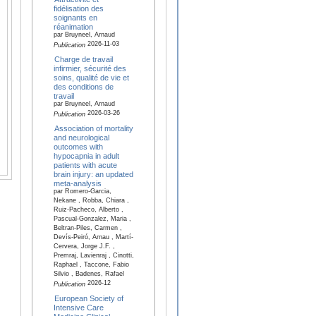
fidélisation des
soignants en
réanimation
par Bruyneel, Arnaud
2026-11-03
Publication
Charge de travail
infirmier, sécurité des
soins, qualité de vie et
des conditions de
travail
par Bruyneel, Arnaud
2026-03-26
Publication
Association of mortality
and neurological
outcomes with
hypocapnia in adult
patients with acute
brain injury: an updated
meta-analysis
par Romero-Garcia,
Nekane , Robba, Chiara ,
Ruiz-Pacheco, Alberto ,
Pascual-Gonzalez, Maria ,
Beltran-Piles, Carmen ,
Devís-Peiró, Arnau , Martí-
Cervera, Jorge J.F. ,
Premraj, Lavienraj , Cinotti,
Raphael , Taccone, Fabio
Silvio , Badenes, Rafael
2026-12
Publication
European Society of
Intensive Care