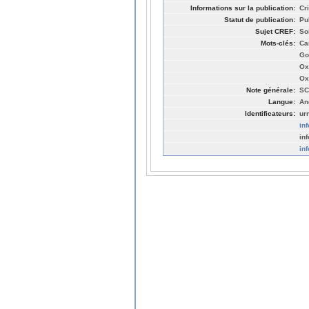
Informations sur la publication:
Cri
Statut de publication:
Pu
Sujet CREF:
So
Mots-clés:
Ca
Go
Ox
Ox
Note générale:
SC
Langue:
An
Identificateurs:
ur
in
in
in