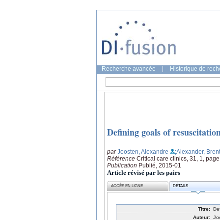
Recherche avancée
|
Historique de rec
Defining goals of resuscitation 
par
Joosten, Alexandre
;Alexander, Bren
Référence
Critical care clinics, 31, 1, pag
Publication
Publié, 2015-01
Article révisé par les pairs
ACCÈS EN LIGNE
DÉTAILS
Titre:
Def
Auteur:
Jo