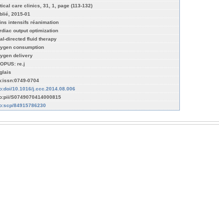
tical care clinics, 31, 1, page (113-132)
blié, 2015-01
ins intensifs réanimation
rdiac output optimization
al-directed fluid therapy
ygen consumption
ygen delivery
OPUS: re.j
glais
n:issn:0749-0704
fo:doi/10.1016/j.ccc.2014.08.006
fo:pii/S0749070414000815
fo:scp/84915786230