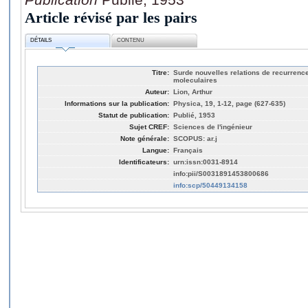
Article révisé par les pairs
DÉTAILS
CONTENU
Titre:
Surde nouvelles relations de recurrence 
moleculaires
Auteur:
Lion, Arthur
Informations sur la publication:
Physica, 19, 1-12, page (627-635)
Statut de publication:
Publié, 1953
Sujet CREF:
Sciences de l'ingénieur
Note générale:
SCOPUS: ar.j
Langue:
Français
Identificateurs:
urn:issn:0031-8914
info:pii/S0031891453800686
info:scp/50449134158