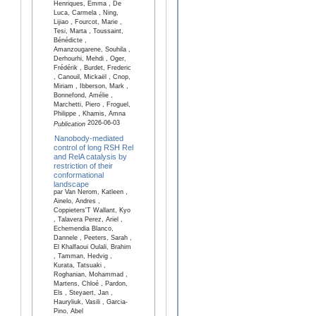
Henriques, Emma , De
Luca, Carmela , Ning,
Lijiao , Fourcot, Marie ,
Tesi, Marta , Toussaint,
Bénédicte ,
Amanzougarene, Souhila ,
Derhourhi, Mehdi , Oger,
Frédérik , Burdet, Frederic
, Canouil, Mickaël , Cnop,
Miriam , Ibberson, Mark ,
Bonnefond, Amélie ,
Marchetti, Piero , Froguel,
Philippe , Khamis, Amna
2026-06-03
Publication
Nanobody-mediated
control of long RSH Rel
and RelA catalysis by
restriction of their
conformational
landscape
par Van Nerom, Katleen ,
Ainelo, Andres ,
Coppieters'T Wallant, Kyo
, Talavera Perez, Ariel ,
Echemendia Blanco,
Dannele , Peeters, Sarah ,
El Khalfaoui Oulali, Brahim
, Tamman, Hedvig ,
Kurata, Tatsuaki ,
Roghanian, Mohammad ,
Martens, Chloé , Pardon,
Els , Steyaert, Jan ,
Hauryliuk, Vasili , Garcia-
Pino, Abel