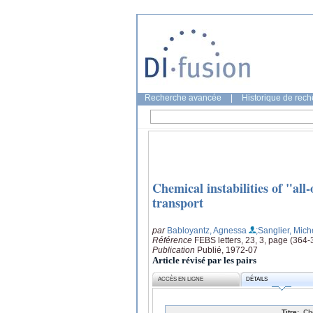
Recherche avancée
|
Historique de rec
Chemical instabilities of "all
transport
par
Babloyantz, Agnessa
;Sanglier, Mich
Référence
FEBS letters, 23, 3, page (364-
Publication
Publié, 1972-07
Article révisé par les pairs
ACCÈS EN LIGNE
DÉTAILS
Titre:
Ch