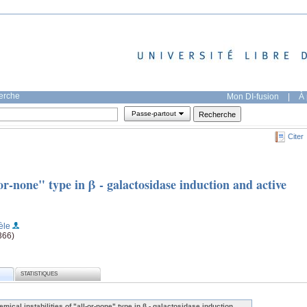
herche
Mon DI-fusion
|
À 
Passe-partout
Citer
-or-none" type in β - galactosidase induction and active
èle
366)
STATISTIQUES
emical instabilities of "all-or-none" type in β - galactosidase induction