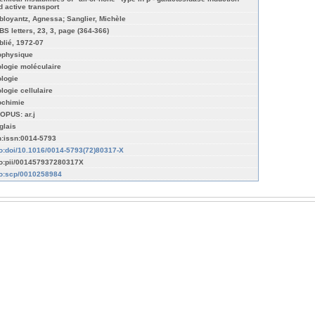
d active transport
bloyantz, Agnessa; Sanglier, Michèle
BS letters, 23, 3, page (364-366)
blié, 1972-07
ophysique
ologie moléculaire
ologie
ologie cellulaire
ochimie
OPUS: ar.j
glais
n:issn:0014-5793
fo:doi/10.1016/0014-5793(72)80317-X
fo:pii/001457937280317X
fo:scp/0010258984