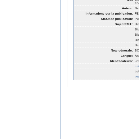
an
Auteur:
Ba
Informations sur la publication:
FE
Statut de publication:
Pu
Sujet CREF:
Bi
Bi
Bi
Bi
Bi
Note générale:
SC
Langue:
An
Identificateurs:
ur
in
in
in