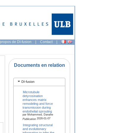
propos de DI-fusion
|
Contact
|
Documents en relation
DI-fusion
Microtubule
detyrosination
enhances matrix
remodeling and force
transmission during
endothelial sprouting
par Mohammed, Danahe
2026-01-07
Publication
Integrating structural
and evolutionary
information to infer the