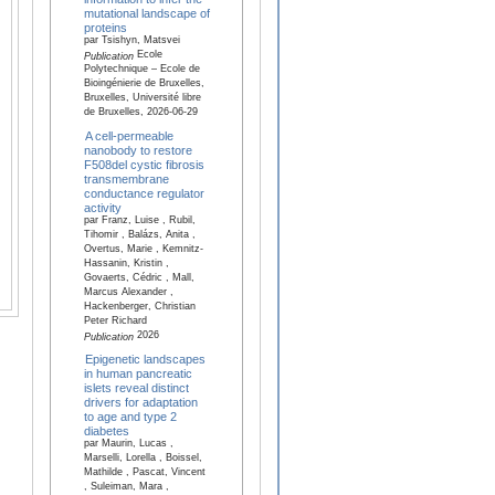
mutational landscape of
proteins
par Tsishyn, Matsvei
Ecole
Publication
Polytechnique – Ecole de
Bioingénierie de Bruxelles,
Bruxelles, Université libre
de Bruxelles, 2026-06-29
A cell-permeable
nanobody to restore
F508del cystic fibrosis
transmembrane
conductance regulator
activity
par Franz, Luise , Rubil,
Tihomir , Balázs, Anita ,
Overtus, Marie , Kemnitz-
Hassanin, Kristin ,
Govaerts, Cédric , Mall,
Marcus Alexander ,
Hackenberger, Christian
Peter Richard
2026
Publication
Epigenetic landscapes
in human pancreatic
islets reveal distinct
drivers for adaptation
to age and type 2
diabetes
par Maurin, Lucas ,
Marselli, Lorella , Boissel,
Mathilde , Pascat, Vincent
, Suleiman, Mara ,