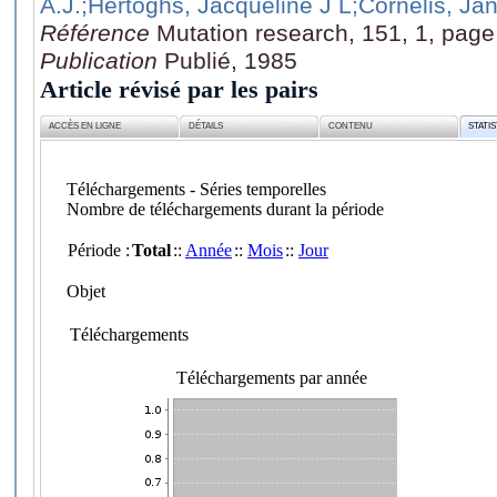
A.J.
;Hertoghs, Jacqueline J L
;Cornelis, Ja
Référence
Mutation research, 151, 1, page
Publication
Publié, 1985
Article révisé par les pairs
ACCÈS EN LIGNE
DÉTAILS
CONTENU
STATI