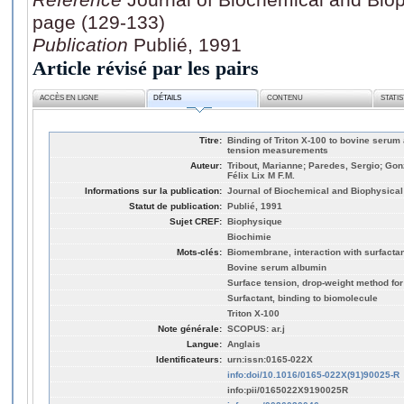
page (129-133)
Publication
Publié, 1991
Article révisé par les pairs
ACCÈS EN LIGNE
DÉTAILS
CONTENU
STATI
Titre:
Binding of Triton X-100 to bovine serum
tension measurements
Auteur:
Tribout, Marianne; Paredes, Sergio; Go
Félix Lix M F.M.
Informations sur la publication:
Journal of Biochemical and Biophysical
Statut de publication:
Publié, 1991
Sujet CREF:
Biophysique
Biochimie
Mots-clés:
Biomembrane, interaction with surfactan
Bovine serum albumin
Surface tension, drop-weight method fo
Surfactant, binding to biomolecule
Triton X-100
Note générale:
SCOPUS: ar.j
Langue:
Anglais
Identificateurs:
urn:issn:0165-022X
info:doi/10.1016/0165-022X(91)90025-R
info:pii/0165022X9190025R