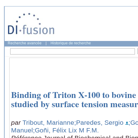
Recherche avancée
|
Historique de recherche
Binding of Triton X-100 to bovin
studied by surface tension measu
par
Tribout, Marianne
;Paredes, Sergio
;G
Manuel
;Goñi, Félix Lix M F.M.
Référence
Journal of Biochemical and Biop