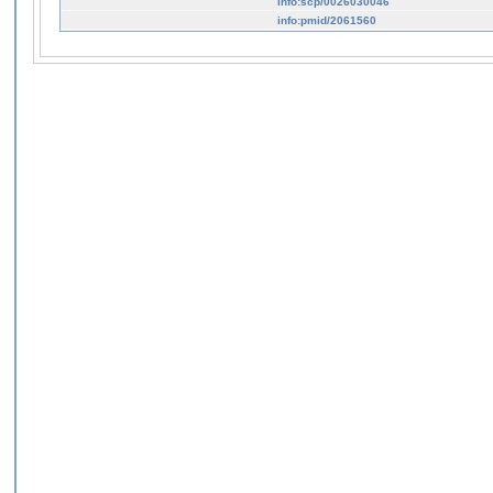
info:scp/0026030046
info:pmid/2061560