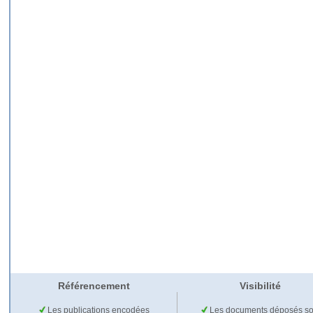
Référencement
Visibilité
Les publications encodées
Les documents déposés so