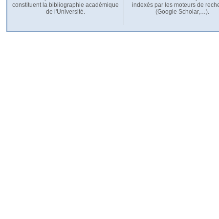
constituent la bibliographie académique
indexés par les moteurs de rech
de l'Université.
(Google Scholar,…).