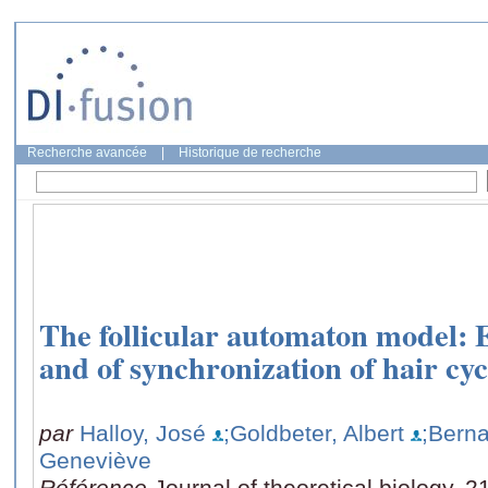
Recherche avancée
|
Historique de recherche
The follicular automaton model: Ef
and of synchronization of hair cyc
par
Halloy, José
;Goldbeter, Albert
;Berna
Geneviève
Référence
Journal of theoretical biology, 