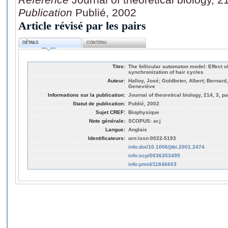
Publication
Publié, 2002
Article révisé par les pairs
DÉTAILS
CONTENU
Titre:
The follicular automaton model: Effect of
synchronization of hair cycles
Auteur:
Halloy, José; Goldbeter, Albert; Bernard
Geneviève
Informations sur la publication:
Journal of theoretical biology, 214, 3, p
Statut de publication:
Publié, 2002
Sujet CREF:
Biophysique
Note générale:
SCOPUS: ar.j
Langue:
Anglais
Identificateurs:
urn:issn:0022-5193
info:doi/10.1006/jtbi.2001.2474
info:scp/0036353495
info:pmid/11846603