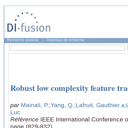
Recherche avancée
|
Historique de recherche
Robust low complexity feature tr
par
Mainali, P.
;Yang, Q.
;Lafruit, Gauthier
;
Luc
Référence
IEEE International Conference o
page (829-832)