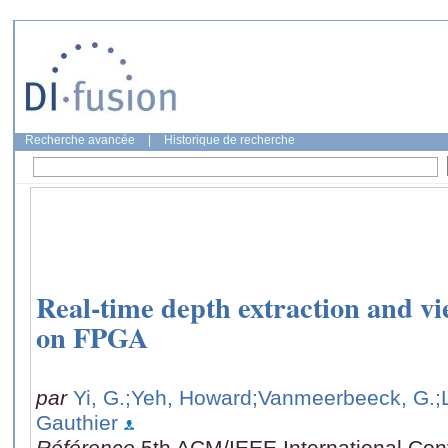
Recherche avancée
|
Historique de recherche
Real-time depth extraction and vi
on FPGA
par
Yi, G.
;Yeh, Howard
;Vanmeerbeeck, G.
;
Gauthier
Référence
5th ACM/IEEE International Con