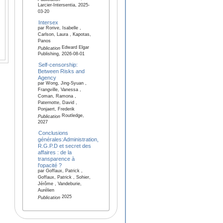
Larcier-Intersentia, 2025-
03-20
Intersex
par Rorive, Isabelle ,
Carlson, Laura , Kapotas,
Panos
Edward Elgar
Publication
Publishing, 2026-08-01
Self-censorship:
Between Risks and
Agency
par Wong, Jing-Syuan ,
Frangville, Vanessa ,
Coman, Ramona ,
Paternotte, David ,
Ponjaert, Frederik
Routledge,
Publication
2027
Conclusions
générales:Administration,
R.G.P.D et secret des
affaires : de la
transparence à
l'opacité ?
par Goffaux, Patrick ,
Goffaux, Patrick , Sohier,
Jérôme , Vandeburie,
Aurélien
2025
Publication