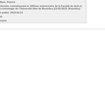
ffaux, Patrick
rémonie commémorant le 180ème anniversaire de la Faculté de droit et
 criminologie de l’Université libre de Bruxelles (13-02-2015: Bruxelles)
n publié, 2015-02-13
it
ançais