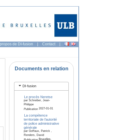
propos de DI-fusion
|
Contact
|
Documents en relation
DI-fusion
Le procès Neretse
par Schreiber, Jean-
Philippe
2027-01-01
Publication
La compétence
territoriale de l’autorité
de police administrative
générale
par Goffaux, Patrick ,
Renders, David
Bruxelles,
Publication