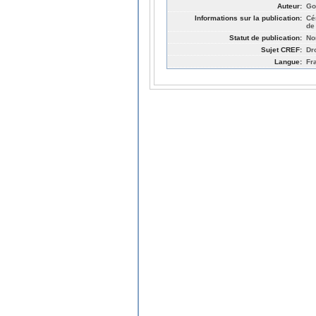
Auteur:
Go
Informations sur la publication:
Cé
de
Statut de publication:
No
Sujet CREF:
Dro
Langue:
Fr