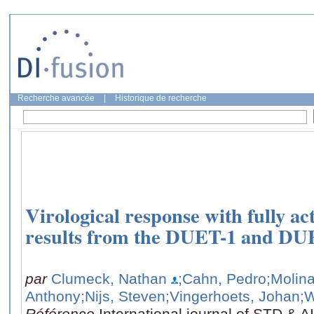
Recherche avancée
|
Historique de recherche
Virological response with fully ac
results from the DUET-1 and DUE
par
Clumeck, Nathan
;Cahn, Pedro
;Molin
Anthony
;Nijs, Steven
;Vingerhoets, Johan
;
Référence
International journal of STD & A