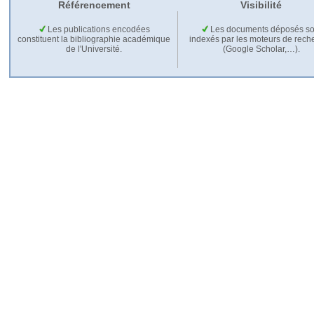
Référencement
Visibilité
Les publications encodées
Les documents déposés so
constituent la bibliographie académique
indexés par les moteurs de rech
de l'Université.
(Google Scholar,…).