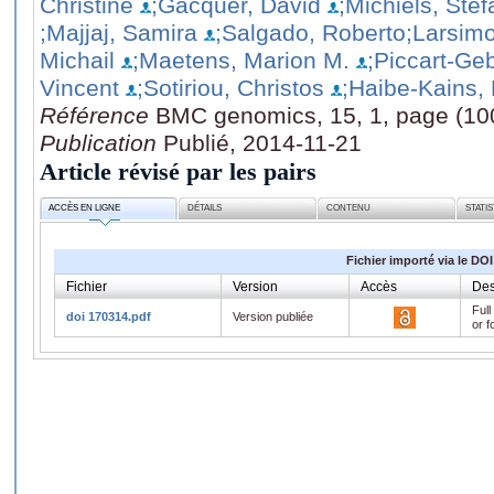
Christine
;Gacquer, David
;Michiels, Stef
;Majjaj, Samira
;Salgado, Roberto
;Larsimo
Michail
;Maetens, Marion M.
;Piccart-Ge
Vincent
;Sotiriou, Christos
;Haibe-Kains,
Référence
BMC genomics, 15, 1, page (10
Publication
Publié, 2014-11-21
Article révisé par les pairs
ACCÈS EN LIGNE
DÉTAILS
CONTENU
STATI
Fichier importé via le DOI
Fichier
Version
Accès
Des
Full
doi 170314.pdf
Version publiée
or f