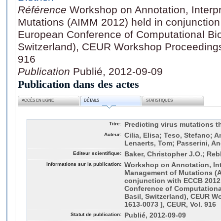
Référence
Workshop on Annotation, Interp
Mutations (AIMM 2012) held in conjunctio
European Conference of Computational Bio
Switzerland), CEUR Workshop Proceedings
916
Publication
Publié, 2012-09-09
Publication dans des actes
ACCÈS EN LIGNE
DÉTAILS
STATISTIQUES
Titre:
Predicting virus mutations t
Auteur:
Cilia, Elisa; Teso, Stefano;
Lenaerts, Tom; Passerini, A
Editeur scientifique:
Baker, Christopher J.O.; Re
Informations sur la publication:
Workshop on Annotation, Int
Management of Mutations (A
conjunction with ECCB 2012
Conference of Computational
Basil, Switzerland), CEUR W
1613-0073 ], CEUR, Vol. 916
Statut de publication:
Publié, 2012-09-09