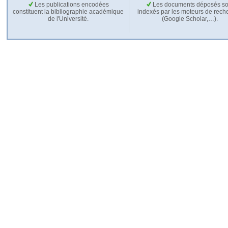
Les publications encodées
Les documents déposés so
constituent la bibliographie académique
indexés par les moteurs de rech
de l'Université.
(Google Scholar,…).