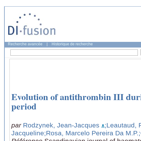
Recherche avancée
|
Historique de recherche
Evolution of antithrombin III dur
period
par
Rodzynek, Jean-Jacques
;Leautaud, 
Jacqueline
;Rosa, Marcelo Pereira Da M.P.
Référence
Scandinavian journal of haemato