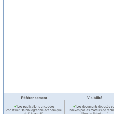
Référencement
Visibilité
Les publications encodées
Les documents déposés so
constituent la bibliographie académique
indexés par les moteurs de rech
de l'Université.
(Google Scholar,…).