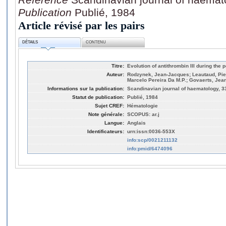
Publication
Publié, 1984
Article révisé par les pairs
DÉTAILS
CONTENU
Titre:
Evolution of antithrombin III during the 
Auteur:
Rodzynek, Jean-Jacques; Leautaud, Pie
Marcelo Pereira Da M.P.; Govaerts, Jea
Informations sur la publication:
Scandinavian journal of haematology, 33
Statut de publication:
Publié, 1984
Sujet CREF:
Hématologie
Note générale:
SCOPUS: ar.j
Langue:
Anglais
Identificateurs:
urn:issn:0036-553X
info:scp/0021211132
info:pmid/6474096