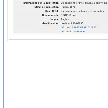
Informations sur la publication:
Discussions of the Faraday Society, 52,
Statut de publication:
Publié, 1971
Sujet CREF:
Sciences bio-médicales et agricoles
Note générale:
SCOPUS: ar.j
Langue:
Anglais
Identificateurs:
urn:issn:0366-9033
info:doi/10.1039/DF9715200352
info:scp/0345600692