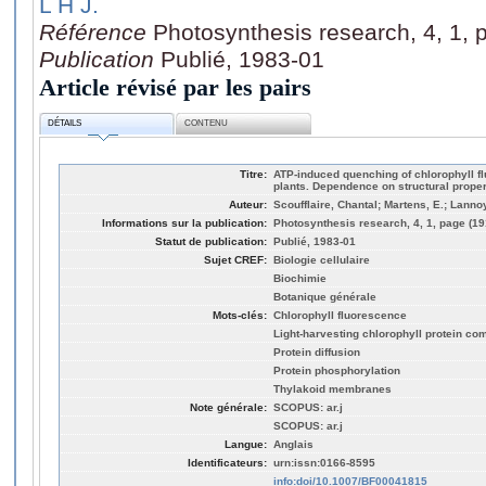
L H J.
Référence
Photosynthesis research, 4, 1, 
Publication
Publié, 1983-01
Article révisé par les pairs
DÉTAILS
CONTENU
Titre:
ATP-induced quenching of chlorophyll fl
plants. Dependence on structural prope
Auteur:
Scoufflaire, Chantal; Martens, E.; Lanno
Informations sur la publication:
Photosynthesis research, 4, 1, page (19
Statut de publication:
Publié, 1983-01
Sujet CREF:
Biologie cellulaire
Biochimie
Botanique générale
Mots-clés:
Chlorophyll fluorescence
Light-harvesting chlorophyll protein co
Protein diffusion
Protein phosphorylation
Thylakoid membranes
Note générale:
SCOPUS: ar.j
SCOPUS: ar.j
Langue:
Anglais
Identificateurs:
urn:issn:0166-8595
info:doi/10.1007/BF00041815