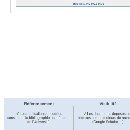
info:scp/34250153638
Référencement
Visibilité
Les publications encodées
Les documents déposés so
constituent la bibliographie académique
indexés par les moteurs de rech
de l'Université.
(Google Scholar,…).