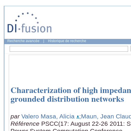
Recherche avancée
|
Historique de recherche
Characterization of high impedance
grounded distribution networks
par
Valero Masa, Alicia
;Maun, Jean Clau
Référence
PSCC(17: August 22-26 2011: S
Power System Computation Conference