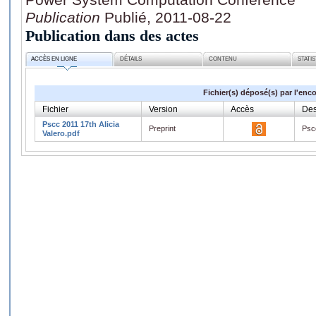
Publication
Publié, 2011-08-22
Publication dans des actes
ACCÈS EN LIGNE
DÉTAILS
CONTENU
STATI
Fichier(s) déposé(s) par l'enc
Fichier
Version
Accès
Des
Pscc 2011 17th Alicia
Preprint
Pscc
Valero.pdf