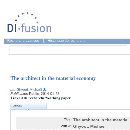
Recherche avancée
|
Historique de recherche
The architect in the material economy
par
Ghyoot, Michaël
Publication
Publié, 2014-01-28
Travail de recherche/Working paper
DÉTAILS
Titre:
The architect in the materia
Auteur:
Ghyoot, Michaël