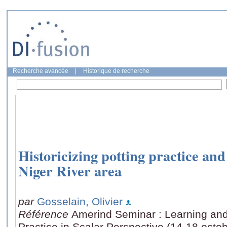
Recherche avancée
|
Historique de recherche
Historicizing potting practice and 
Niger River area
par
Gosselain, Olivier
Référence
Amerind Seminar : Learning an
Practice in Scalar Perspective (14-18 oct