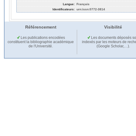
Langue:
Français
Identificateurs:
urn:issn:0772-3814
Référencement
Visibilité
Les publications encodées
Les documents déposés so
constituent la bibliographie académique
indexés par les moteurs de rech
de l'Université.
(Google Scholar,…).