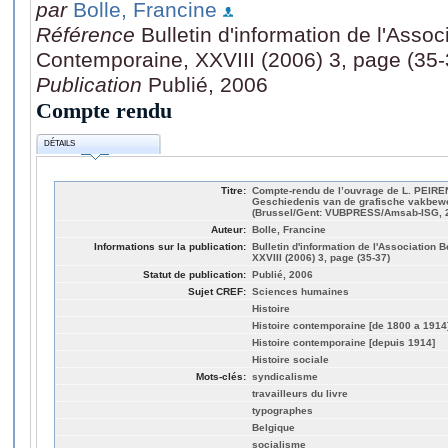
par
Bolle, Francine
Référence
Bulletin d'information de l'Assoc
Contemporaine, XXVIII (2006) 3, page (35-
Publication
Publié, 2006
Compte rendu
DÉTAILS
Titre:
Compte-rendu de l’ouvrage de L. PEIRE
Geschiedenis van de grafische vakbewe
(Brussel/Gent: VUBPRESS/Amsab-ISG, 2
Auteur:
Bolle, Francine
Informations sur la publication:
Bulletin d'information de l'Association 
XXVIII (2006) 3, page (35-37)
Statut de publication:
Publié, 2006
Sujet CREF:
Sciences humaines
Histoire
Histoire contemporaine [de 1800 a 1914
Histoire contemporaine [depuis 1914]
Histoire sociale
Mots-clés:
syndicalisme
travailleurs du livre
typographes
Belgique
socialisme