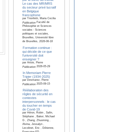
Le cas des MR/MRS
du secteur privé lucratif
en Belgique
francophone
par Trionfetti, Maria Cecilia
Faculté de
Publication
Philosophie et Sciences
sociales - Sciences
politiques et sociales,
Bruxelles, Université libre
de Bruxelles, 2026-06-18
Formation continue :
qui décide de ce que
l'université doit
enseigner ?
par Artois, Pierre
2026-05-29
Publication
In Memoriam Pierre
Tripier (1934‑2025)
par Desmarez, Pierre
2025-09-15
Publication
Réélaboration des
règles de sécurité en
contextes
interpersonnels : le cas
du toucher en temps
de Covid‑19
par Héron, Robin , Safin,
Stéphane , Baker, Michael
G , Zhang, Zhuoming ,
Alvina, Jessalyn ,
Lecolinet, Eric , Détienne,