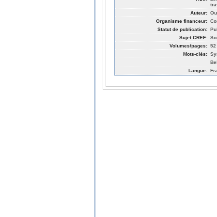
tra
Auteur:
Ou
Organisme financeur:
Co
Statut de publication:
Pu
Sujet CREF:
So
Volumes/pages:
52
Mots-clés:
Sy
Be
Langue:
Fr