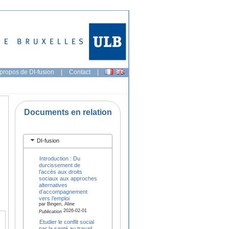
propos de DI-fusion
|
Contact
|
Documents en relation
DI-fusion
Introduction : Du
durcissement de
l’accès aux droits
sociaux aux approches
alternatives
d’accompagnement
vers l’emploi
par Bingen, Aline
2026-02-01
Publication
Etudier le conflit social
par la santé au travail.