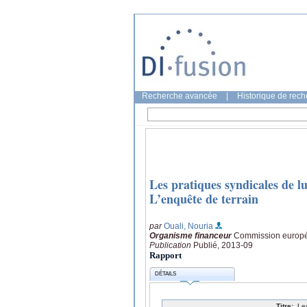
Recherche avancée
|
Historique de rec
Les pratiques syndicales de lu
L’enquête de terrain
par
Ouali, Nouria
Organisme financeur
Commission europée
Publication
Publié, 2013-09
Rapport
DÉTAILS
Titre:
Le