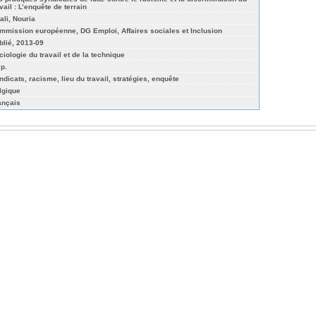
vail : L’enquête de terrain
ali, Nouria
mmission européenne, DG Emploi, Affaires sociales et Inclusion
blié, 2013-09
ciologie du travail et de la technique
 p.
ndicats, racisme, lieu du travail, stratégies, enquête
lgique
ançais