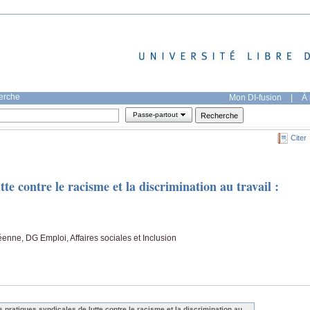
herche
Mon DI-fusion
|
À 
Passe-partout
Citer
tte contre le racisme et la discrimination au travail :
nne, DG Emploi, Affaires sociales et Inclusion
s pratiques syndicales de lutte contre le racisme et la discrimination au