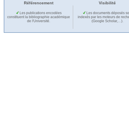
Référencement
Visibilité
Les publications encodées
Les documents déposés so
constituent la bibliographie académique
indexés par les moteurs de rech
de l'Université.
(Google Scholar,…).