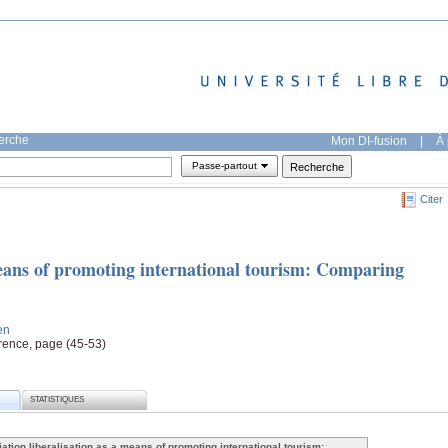
herche
Mon DI-fusion
|
À 
Passe-partout
Citer
means of promoting international tourism: Comparing
en
rence, page (45-53)
STATISTIQUES
iation liberalisation as a means of promoting international tourism: