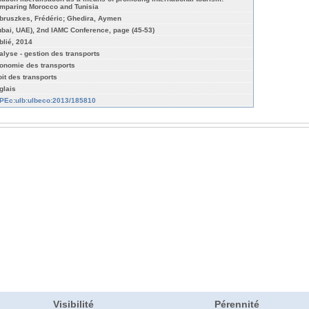
mparing Morocco and Tunisia
bruszkes, Frédéric; Ghedira, Aymen
ubai, UAE), 2nd IAMC Conference, page (45-53)
blié, 2014
alyse - gestion des transports
onomie des transports
oit des transports
glais
PEc:ulb:ulbeco:2013/185810
Visibilité
Pérennité