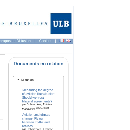
propos de DI-fusion
|
Contact
|
Documents en relation
DI-fusion
Measuring the degree
of aviation liberalisation:
Should we trust
bilateral agreements?
par Dobruszkes, Frédéric
2025-09-01
Publication
Aviation and climate
change: Flying
between myths and
realities
par Dobruszkes, Frédéric