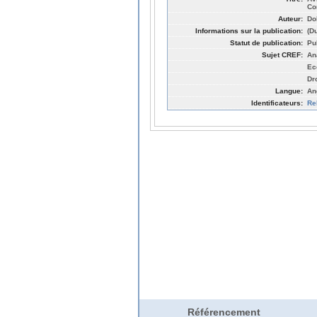
Co
Auteur:
Do
Informations sur la publication:
(D
Statut de publication:
Pu
Sujet CREF:
An
Ec
Dr
Langue:
An
Identificateurs:
Re
Référencement