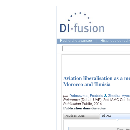
Recherche avancée
|
Historique de rec
Aviation liberalisation as a 
Morocco and Tunisia
par
Dobruszkes, Frédéric
;Ghedira, Aym
Référence
(Dubai, UAE), 2nd IAMC Confe
Publication
Publié, 2014
Publication dans des actes
ACCÈS EN LIGNE
DÉTAILS
Titre:
Av