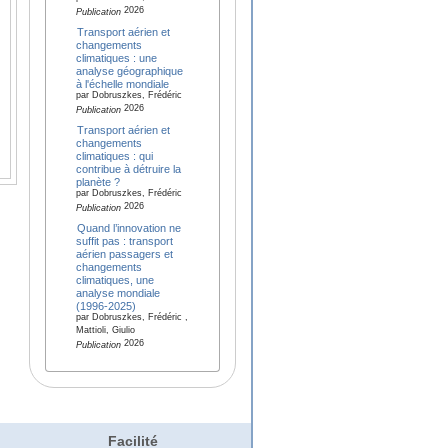
2026
Publication
Transport aérien et
changements
climatiques : une
analyse géographique
à l'échelle mondiale
par Dobruszkes, Frédéric
2026
Publication
Transport aérien et
changements
climatiques : qui
contribue à détruire la
planète ?
par Dobruszkes, Frédéric
2026
Publication
Quand l’innovation ne
suffit pas : transport
aérien passagers et
changements
climatiques, une
analyse mondiale
(1996-2025)
par Dobruszkes, Frédéric ,
Mattioli, Giulio
2026
Publication
Facilité