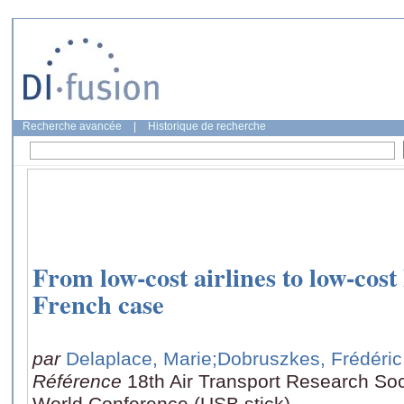
Recherche avancée
|
Historique de recherche
From low-cost airlines to low-cost
French case
par
Delaplace, Marie
;Dobruszkes, Frédéric
Référence
18th Air Transport Research So
World Conference (USB stick)