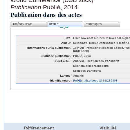
Publication
Publié, 2014
Publication dans des actes
ACCÈS EN LIGNE
DÉTAILS
STATISTIQUES
Titre:
From low-cost airlines to low-cost high-
Auteur:
Delaplace, Marie; Dobruszkes, Frédéric
Informations sur la publication:
18th Air Transport Research Society W
(USB stick)
Statut de publication:
Publié, 2014
Sujet CREF:
Analyse - gestion des transports
Economie des transports
Droit des transports
Langue:
Anglais
Identificateurs:
RePEc:ulb:ulbeco:2013/185809
Référencement
Visibilité