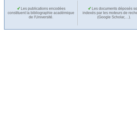
Les publications encodées
Les documents déposés so
constituent la bibliographie académique
indexés par les moteurs de rech
de l'Université.
(Google Scholar,…).