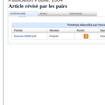
Article révisé par les pairs
ACCÈS EN LIGNE
DÉTAILS
STATISTIQUES
Fichier(s) déposé(s) par l'enc
Fichier
Version
Accès
Des
Elsevier 62062.pdf
Preprint
Els