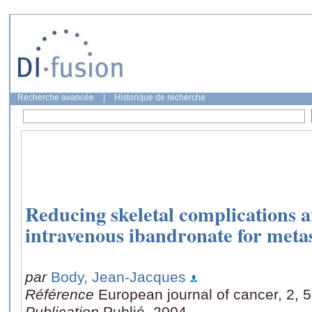
Recherche avancée
|
Historique de recherche
Reducing skeletal complications 
intravenous ibandronate for metas
par
Body, Jean-Jacques
Référence
European journal of cancer, 2, 5
Publication
Publié, 2004