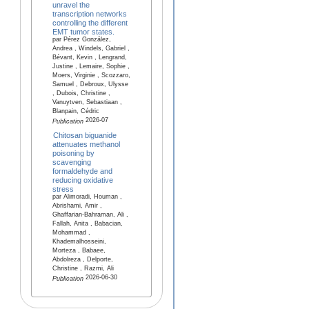
unravel the
transcription networks
controlling the different
EMT tumor states.
par Pérez González,
Andrea , Windels, Gabriel ,
Bévant, Kevin , Lengrand,
Justine , Lemaire, Sophie ,
Moers, Virginie , Scozzaro,
Samuel , Debroux, Ulysse
, Dubois, Christine ,
Vanuytven, Sebastiaan ,
Blanpain, Cédric
2026-07
Publication
Chitosan biguanide
attenuates methanol
poisoning by
scavenging
formaldehyde and
reducing oxidative
stress
par Alimoradi, Houman ,
Abrishami, Amir ,
Ghaffarian-Bahraman, Ali ,
Fallah, Anita , Babacian,
Mohammad ,
Khademalhosseini,
Morteza , Babaee,
Abdolreza , Delporte,
Christine , Razmi, Ali
2026-06-30
Publication