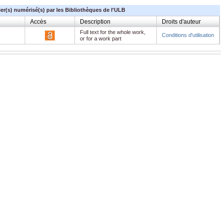
ier(s) numérisé(s) par les Bibliothèques de l'ULB
Accès
Description
Droits d'auteur
Full text for the whole work,
Conditions d'utilisation
or for a work part