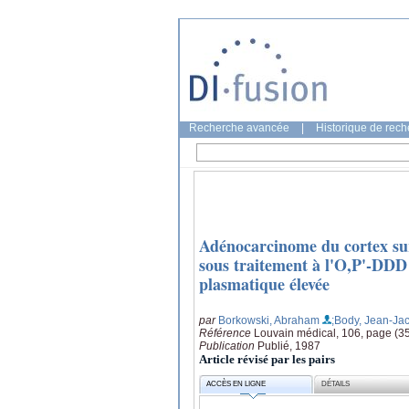
Recherche avancée
|
Historique de rec
Adénocarcinome du cortex sur
sous traitement à l'O,P'-DDD
plasmatique élevée
par
Borkowski, Abraham
;Body, Jean-Ja
Référence
Louvain médical, 106, page (3
Publication
Publié, 1987
Article révisé par les pairs
ACCÈS EN LIGNE
DÉTAILS