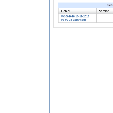
Fich
Fichier
Version
VX-002018 10-11-2016
09-00-38 abbyy.pdf