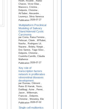
Hsieh, Ricardo , Arana-
Chavez, Victor Elias ,
Massoco, Cristina ,
Delporte, Christine ,
Ab’Saber, Alexandre ,
Lourenço, Silvia Vanessa
2026-07-27
Publication
Multiplatform Preclinical
Modeling of Salivary
Gland Adenoid Cystic
Carcinoma
par Costa, Raisa Ferreira ,
Pelissari, Cibele , M'Rabet,
Nasiha , Rodrigues Lé,
Nayana , Bolaky, Nargis ,
Dos Santos, Tiago Góss ,
Delporte, Christine ,
Coutinho-Camillo, Cláudia
Malheiros
2026-07-27
Publication
Key role of
transcription factors
network in proliferative
vitreoretinal diseases
development
par Duveau, Clément ,
Raiss El Harrak, Yosra ,
Datlibagi, Azine , Perret,
Jason , Willermain,
Francois , Delporte,
Christine , Motulsky, Elie
2026-07-02
Publication
Single cell multiomics