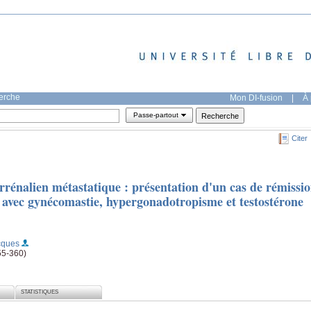
herche
Mon DI-fusion
|
À 
Passe-partout
Citer
rénalien métastatique : présentation d'un cas de rémissi
 avec gynécomastie, hypergonadotropisme et testostérone
cques
55-360)
STATISTIQUES