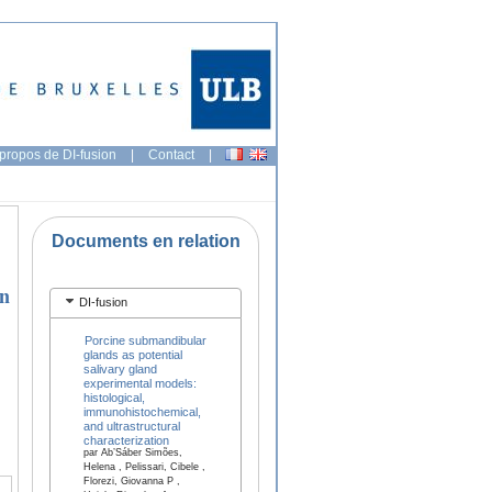
propos de DI-fusion
|
Contact
|
Documents en relation
on
DI-fusion
Porcine submandibular
glands as potential
salivary gland
experimental models:
histological,
immunohistochemical,
and ultrastructural
characterization
par Ab’Sáber Simões,
Helena , Pelissari, Cibele ,
Florezi, Giovanna P ,