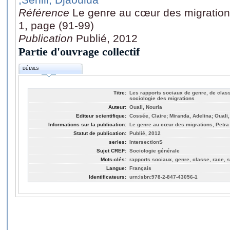
Référence
Le genre au cœur des migrations,
1, page (91-99)
Publication
Publié, 2012
Partie d'ouvrage collectif
DÉTAILS
Titre:
Les rapports sociaux de genre, de class
sociologie des migrations
Auteur:
Ouali, Nouria
Editeur scientifique:
Cossée, Claire; Miranda, Adelina; Ouali,
Informations sur la publication:
Le genre au cœur des migrations, Petra E
Statut de publication:
Publié, 2012
series:
IntersectionS
Sujet CREF:
Sociologie générale
Mots-clés:
rapports sociaux, genre, classe, race, s
Langue:
Français
Identificateurs:
urn:isbn:978-2-847-43056-1