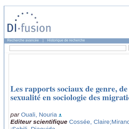
Recherche avancée
|
Historique de recherche
Les rapports sociaux de genre, de 
sexualité en sociologie des migrat
par
Ouali, Nouria
Editeur scientifique
Cossée, Claire
;Miran
;Sehili, Djaouida