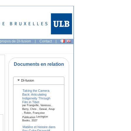
propos de DI-fusion
|
Contact
|
Documents en relation
DI-fusion
Taking the Camera
Back: Articulating
Indigeneity Through
Film in Tibet
par Frangville, Vanessa ,
Berry, Chris , Gewal, Anup
, Robin, Françoise
Lexington
Publication
Books, 2027
Matière et histoire dans
Soy Cuba:Dispositif,