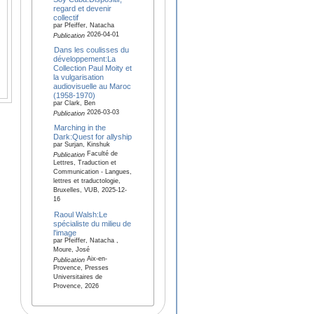
regard et devenir
collectif
par Pfeiffer, Natacha
2026-04-01
Publication
Dans les coulisses du
développement:La
Collection Paul Moity et
la vulgarisation
audiovisuelle au Maroc
(1958-1970)
par Clark, Ben
2026-03-03
Publication
Marching in the
Dark:Quest for allyship
par Surjan, Kinshuk
Faculté de
Publication
Lettres, Traduction et
Communication - Langues,
lettres et traductologie,
Bruxelles, VUB, 2025-12-
16
Raoul Walsh:Le
spécialiste du milieu de
l'image
par Pfeiffer, Natacha ,
Moure, José
Aix-en-
Publication
Provence, Presses
Universitaires de
Provence, 2026