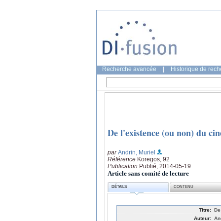
Recherche avancée
|
Historique de rec
De l'existence (ou non) du ci
par
Andrin, Muriel
Référence
Koregos, 92
Publication
Publié, 2014-05-19
Article sans comité de lecture
DÉTAILS
CONTENU
Titre:
De
Auteur:
An