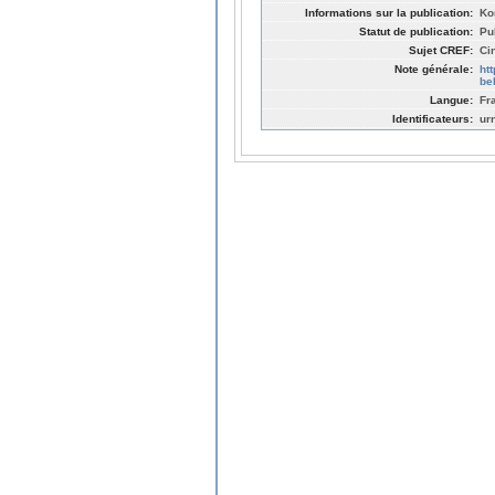
Informations sur la publication:
Ko
Statut de publication:
Pu
Sujet CREF:
Ci
Note générale:
ht
be
Langue:
Fr
Identificateurs:
ur