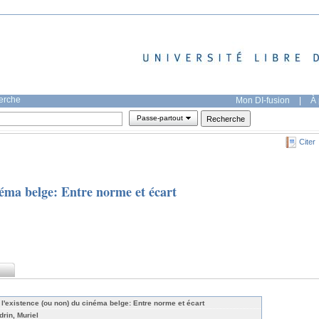
herche
Mon DI-fusion
|
À 
Passe-partout
Citer
néma belge: Entre norme et écart
 l'existence (ou non) du cinéma belge: Entre norme et écart
drin, Muriel