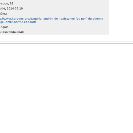
regos, 92
blié, 2014-05-19
néma
tp://www.koregos.org/fr/muriel-andrin_de-l-existence-(ou-non)-du-cinema-
lge.-entre-norme-et-ecart/
ançais
n:issn:2034-9548