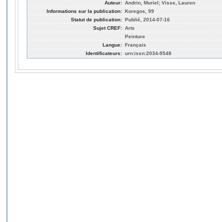
Auteur:
Andrin, Muriel; Visse, Lauren
Informations sur la publication:
Koregos, 99
Statut de publication:
Publié, 2014-07-16
Sujet CREF:
Arts
Peinture
Langue:
Français
Identificateurs:
urn:issn:2034-9548