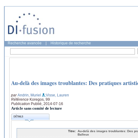
Recherche avancée
|
Historique de recherche
Au-delà des images troublantes: Des pratiques artist
par
Andrin, Muriel
;Visse, Lauren
Référence
Koregos, 99
Publication
Publié, 2014-07-16
Article sans comité de lecture
DÉTAILS
Titre:
Au-delà des images troublantes: Des pr
Balleux