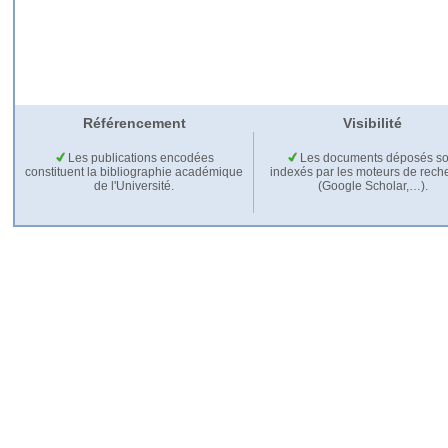
Référencement
Visibilité
Les publications encodées
Les documents déposés so
constituent la bibliographie académique
indexés par les moteurs de rech
de l'Université.
(Google Scholar,…).