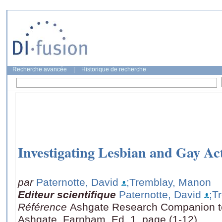
Recherche avancée
|
Historique de recherche
Investigating Lesbian and Gay Ac
par
Paternotte, David
;Tremblay, Manon
Editeur scientifique
Paternotte, David
;T
Référence
Ashgate Research Companion to
Ashgate, Farnham, Ed. 1, page (1-12)