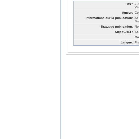
Titre:
« 
Vi
Auteur:
Co
Informations sur la publication:
Sé
Su
Statut de publication:
No
Sujet CREF:
Sc
Mu
Langue:
Fr