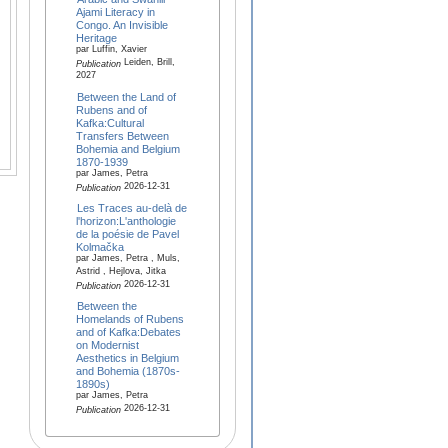
Ajami Literacy in
Congo. An Invisible
Heritage
par Luffin, Xavier
Leiden, Brill,
Publication
2027
Between the Land of
Rubens and of
Kafka:Cultural
Transfers Between
Bohemia and Belgium
1870-1939
par James, Petra
2026-12-31
Publication
Les Traces au-delà de
l'horizon:L'anthologie
de la poésie de Pavel
Kolmačka
par James, Petra , Muls,
Astrid , Hejlova, Jitka
2026-12-31
Publication
Between the
Homelands of Rubens
and of Kafka:Debates
on Modernist
Aesthetics in Belgium
and Bohemia (1870s-
1890s)
par James, Petra
2026-12-31
Publication