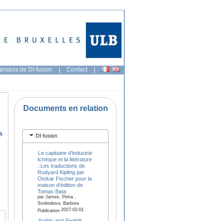
propos de DI-fusion
|
Contact
|
Documents en relation
s
DI-fusion
Le capitaine d’industrie
tchèque et la littérature
::Les traductions de
Rudyard Kipling par
Otokar Fischer pour la
maison d'édition de
Tomas Bata
par James, Petra ,
Svobodova, Barbora
2027-02-01
Publication
Arabic and Swahili