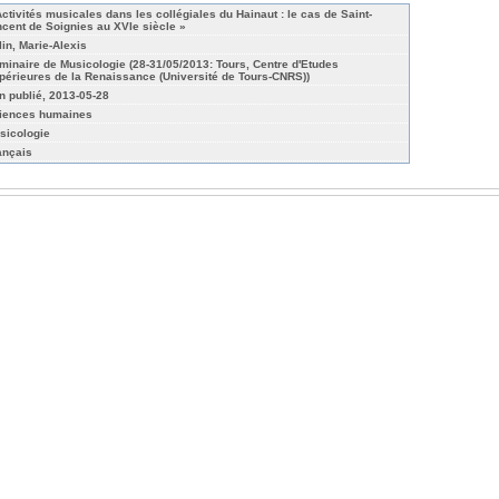
Activités musicales dans les collégiales du Hainaut : le cas de Saint-
ncent de Soignies au XVIe siècle »
lin, Marie-Alexis
minaire de Musicologie (28-31/05/2013: Tours, Centre d'Etudes
périeures de la Renaissance (Université de Tours-CNRS))
n publié, 2013-05-28
iences humaines
sicologie
ançais