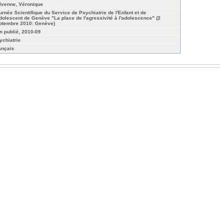
lvenne, Véronique
urnée Scientifique du Service de Psychiatrie de l'Enfant et de
Adolescent de Genève "La place de l'agressivité à l'adolescence" (2
ptembre 2010: Genève)
n publié, 2010-09
ychiatrie
ançais