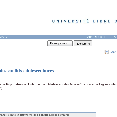
herche
Mon DI-fusion
|
À 
Passe-partout
Citer
es conflits adolescentaires
 de Psychiatrie de l'Enfant et de l'Adolescent de Genève "La place de l'agressivité 
e)
 famille dans la tourmente des conflits adolescentaires