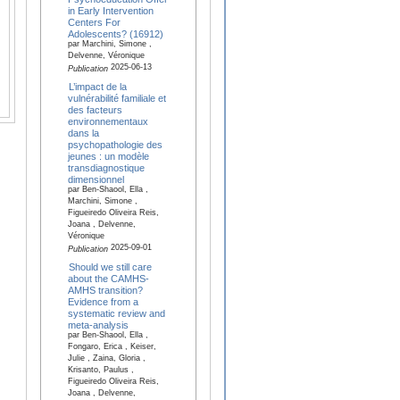
in Early Intervention
Centers For
Adolescents? (16912)
par Marchini, Simone ,
Delvenne, Véronique
2025-06-13
Publication
L’impact de la
vulnérabilité familiale et
des facteurs
environnementaux
dans la
psychopathologie des
jeunes : un modèle
transdiagnostique
dimensionnel
par Ben-Shaool, Ella ,
Marchini, Simone ,
Figueiredo Oliveira Reis,
Joana , Delvenne,
Véronique
2025-09-01
Publication
Should we still care
about the CAMHS-
AMHS transition?
Evidence from a
systematic review and
meta-analysis
par Ben-Shaool, Ella ,
Fongaro, Erica , Keiser,
Julie , Zaina, Gloria ,
Krisanto, Paulus ,
Figueiredo Oliveira Reis,
Joana , Delvenne,