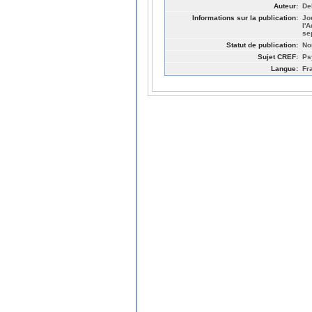
Auteur:
De
Informations sur la publication:
Jo
l'
se
Statut de publication:
No
Sujet CREF:
Ps
Langue:
Fr