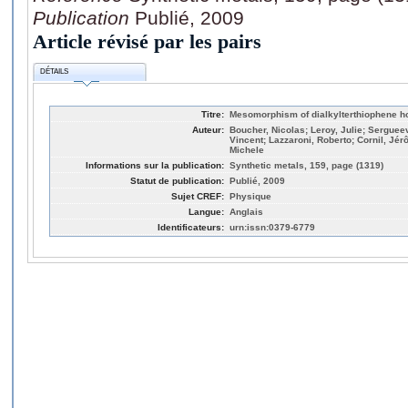
Publication
Publié, 2009
Article révisé par les pairs
DÉTAILS
Titre:
Mesomorphism of dialkylterthiophene 
Auteur:
Boucher, Nicolas; Leroy, Julie; Sergueev
Vincent; Lazzaroni, Roberto; Cornil, Jér
Michele
Informations sur la publication:
Synthetic metals, 159, page (1319)
Statut de publication:
Publié, 2009
Sujet CREF:
Physique
Langue:
Anglais
Identificateurs:
urn:issn:0379-6779