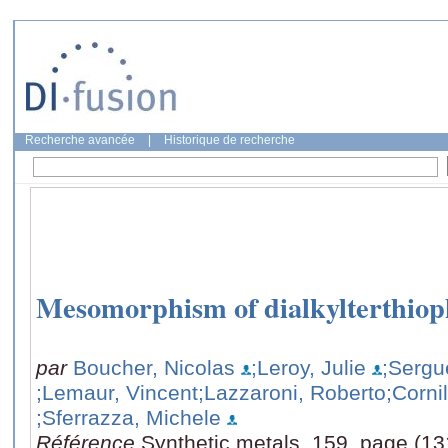
Recherche avancée
|
Historique de recherche
Mesomorphism of dialkylterthio
par
Boucher, Nicolas
;Leroy, Julie
;Sergu
;Lemaur, Vincent
;Lazzaroni, Roberto
;Corni
;Sferrazza, Michele
Référence
Synthetic metals, 159, page (13