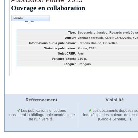
Ouvrage en collaboration
DÉTAILS
Titre:
Spectacle et justice. Regards croisés su
Auteur:
Vanhaesebrouck, Karel; Cartuyvels, Yves
Informations sur la publication:
Editions Racine, Bruxelles
Statut de publication:
Publié, 2015
Sujet CREF:
Arts
Volumes/pages:
216 p.
Langue:
Français
Référencement
Visibilité
Les publications encodées
Les documents déposés so
constituent la bibliographie académique
indexés par les moteurs de rech
de l'Université.
(Google Scholar,…).