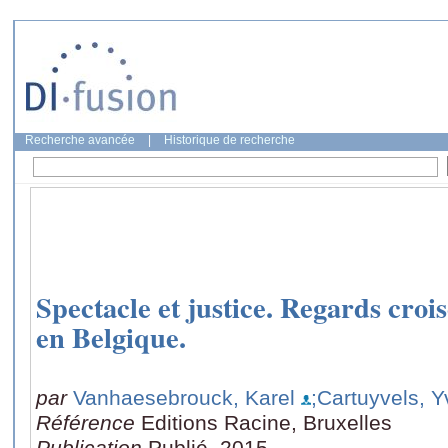
Recherche avancée
|
Historique de recherche
Spectacle et justice. Regards crois
en Belgique.
par
Vanhaesebrouck, Karel
;Cartuyvels, 
Référence
Editions Racine, Bruxelles
Publication
Publié, 2015