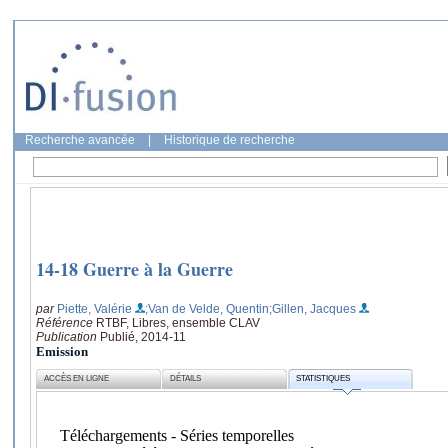
Recherche avancée
|
Historique de recherche
14-18 Guerre à la Guerre
par
Piette, Valérie
;Van de Velde, Quentin
;Gillen, Jacques
Référence
RTBF, Libres, ensemble CLAV
Publication
Publié, 2014-11
Emission
ACCÈS EN LIGNE
DÉTAILS
STATISTIQUES