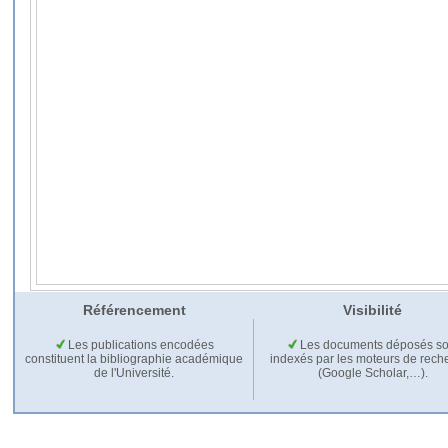
Référencement
Visibilité
Les publications encodées
Les documents déposés so
constituent la bibliographie académique
indexés par les moteurs de rech
de l'Université.
(Google Scholar,…).