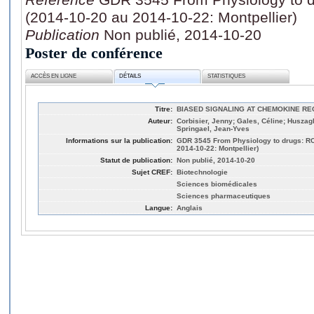
(2014-10-20 au 2014-10-22: Montpellier)
Publication
Non publié, 2014-10-20
Poster de conférence
ACCÈS EN LIGNE
DÉTAILS
STATISTIQUES
Titre:
BIASED SIGNALING AT CHEMOKINE R
Auteur:
Corbisier, Jenny; Gales, Céline; Huszag
Springael, Jean-Yves
Informations sur la publication:
GDR 3545 From Physiology to drugs: R
2014-10-22: Montpellier)
Statut de publication:
Non publié, 2014-10-20
Sujet CREF:
Biotechnologie
Sciences biomédicales
Sciences pharmaceutiques
Langue:
Anglais