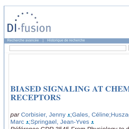
Recherche avancée
|
Historique de recherche
BIASED SIGNALING AT CHE
RECEPTORS
par
Corbisier, Jenny
;Gales, Céline
;Husza
Marc
;Springael, Jean-Yves
Référence
GDR 3545 From Physiology to 