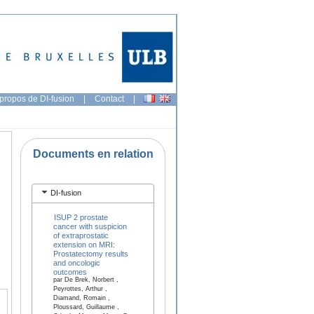
propos de DI-fusion
|
Contact
|
Documents en relation
DI-fusion
ISUP 2 prostate
cancer with suspicion
of extraprostatic
extension on MRI:
Prostatectomy results
and oncologic
outcomes
par De Brek, Norbert ,
Peyrottes, Arthur ,
Diamand, Romain ,
Ploussard, Guillaume ,