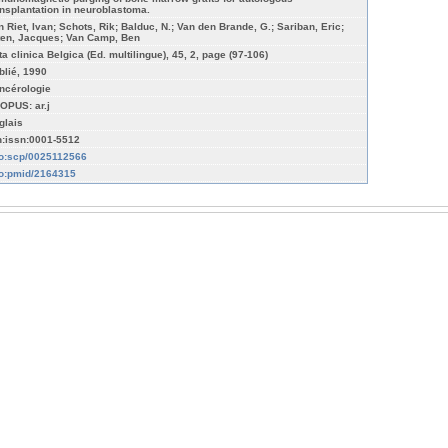
ansplantation in neuroblastoma.
n Riet, Ivan; Schots, Rik; Balduc, N.; Van den Brande, G.; Sariban, Eric;
ten, Jacques; Van Camp, Ben
ta clinica Belgica (Ed. multilingue), 45, 2, page (97-106)
blié, 1990
ncérologie
OPUS: ar.j
glais
n:issn:0001-5512
fo:scp/0025112566
fo:pmid/2164315