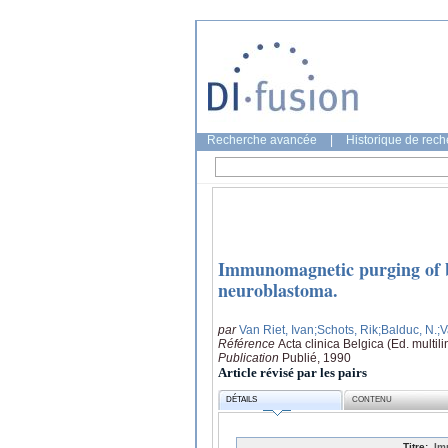
Recherche avancée
|
Historique de rec
Immunomagnetic purging of bo
neuroblastoma.
par
Van Riet, Ivan
;Schots, Rik
;Balduc, N.
;
Référence
Acta clinica Belgica (Ed. multil
Publication
Publié, 1990
Article révisé par les pairs
DÉTAILS
CONTENU
Titre:
Im