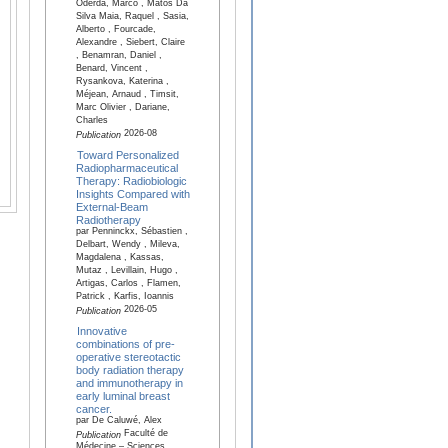
Oderda, Marco , Matos Da
Silva Maia, Raquel , Sasia,
Alberto , Fourcade,
Alexandre , Siebert, Claire
, Benamran, Daniel ,
Benard, Vincent ,
Rysankova, Katerina ,
Méjean, Arnaud , Timsit,
Marc Olivier , Dariane,
Charles
2026-08
Publication
Toward Personalized
Radiopharmaceutical
Therapy: Radiobiologic
Insights Compared with
External-Beam
Radiotherapy
par Penninckx, Sébastien ,
Delbart, Wendy , Mileva,
Magdalena , Kassas,
Mutaz , Levillain, Hugo ,
Artigas, Carlos , Flamen,
Patrick , Karfis, Ioannis
2026-05
Publication
Innovative
combinations of pre-
operative stereotactic
body radiation therapy
and immunotherapy in
early luminal breast
cancer.
par De Caluwé, Alex
Faculté de
Publication
Médecine – Sciences