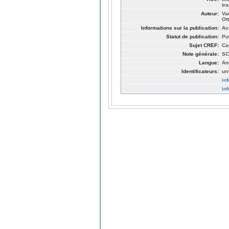
tr
Auteur:
Va
Ot
Informations sur la publication:
Ac
Statut de publication:
Pu
Sujet CREF:
Ca
Note générale:
SC
Langue:
An
Identificateurs:
ur
in
in