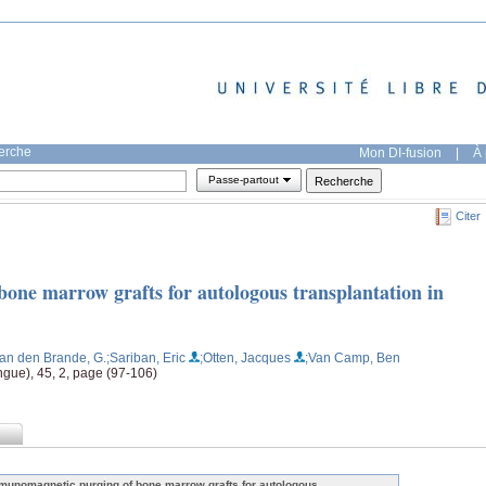
herche
Mon DI-fusion
|
À 
Passe-partout
Citer
ne marrow grafts for autologous transplantation in
Van den Brande, G.
;Sariban, Eric
;Otten, Jacques
;Van Camp, Ben
ingue), 45, 2, page (97-106)
munomagnetic purging of bone marrow grafts for autologous