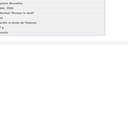
uylant, Bruxelles
blié, 2004
llection "Penser le droit"
it
bertés et droits de l'homme
7 p.
ançais