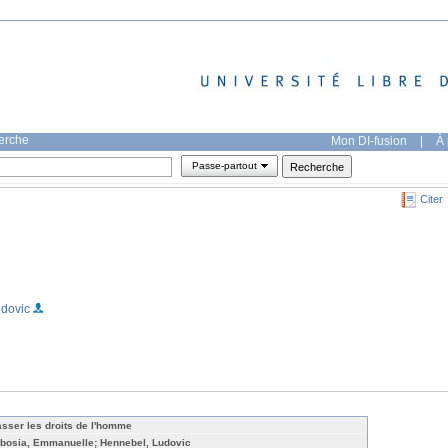
herche
Mon DI-fusion
|
À 
Passe-partout
Citer
udovic
asser les droits de l'homme
ibosia, Emmanuelle; Hennebel, Ludovic