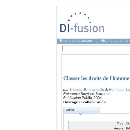
Recherche avancée
|
Historique de rec
Classer les droits de l'homme
par
Bribosia, Emmanuelle
;Hennebel, L
Référence
Bruylant, Bruxelles
Publication
Publié, 2004
Ouvrage en collaboration
DÉTAILS
Titre:
Cl
Auteur:
Br