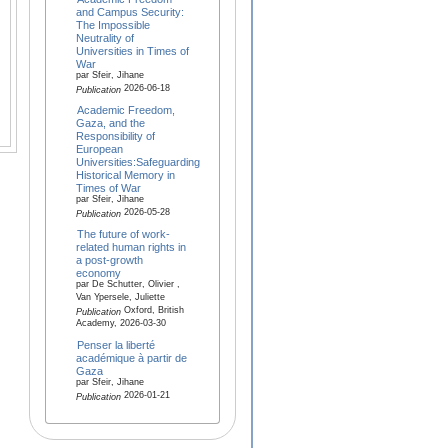
and Campus Security:
The Impossible
Neutrality of
Universities in Times of
War
par Sfeir, Jihane
2026-06-18
Publication
Academic Freedom,
Gaza, and the
Responsibility of
European
Universities:Safeguarding
Historical Memory in
Times of War
par Sfeir, Jihane
2026-05-28
Publication
The future of work-
related human rights in
a post-growth
economy
par De Schutter, Olivier ,
Van Ypersele, Juliette
Oxford, British
Publication
Academy, 2026-03-30
Penser la liberté
académique à partir de
Gaza
par Sfeir, Jihane
2026-01-21
Publication