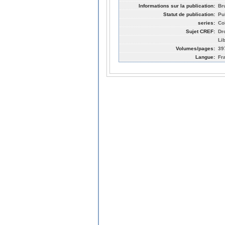
Informations sur la publication:
Br
Statut de publication:
Pu
series:
Co
Sujet CREF:
Dro
Li
Volumes/pages:
39
Langue:
Fr