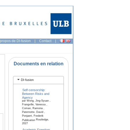
propos de DI-fusion
|
Contact
|
Documents en relation
DI-fusion
Self-censorship:
Between Risks and
Agency
par Wong, Jing-Syuan ,
Frangville, Vanessa ,
Coman, Ramona ,
Paternotte, David ,
Ponjaert, Frederik
Routledge,
Publication
2027
Academic Freedom