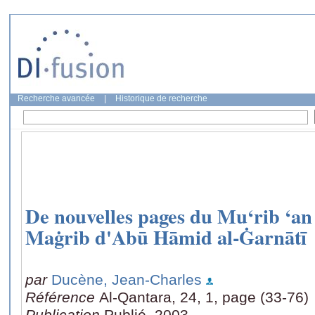
Recherche avancée
|
Historique de recherche
De nouvelles pages du Mu‘rib ‘an 
Maġrib d'Abū Hāmid al-Ġarnātī
par
Ducène, Jean-Charles
Référence
Al-Qantara, 24, 1, page (33-76)
Publication
Publié, 2003