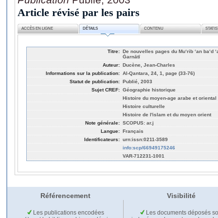
Article révisé par les pairs
ACCÈS EN LIGNE
DÉTAILS
CONTENU
STATI
Titre:
De nouvelles pages du Mu‘rib ‘an ba‘d ‘
Ġarnātī
Auteur:
Ducène, Jean-Charles
Informations sur la publication:
Al-Qantara, 24, 1, page (33-76)
Statut de publication:
Publié, 2003
Sujet CREF:
Géographie historique
Histoire du moyen-age arabe et oriental
Histoire culturelle
Histoire de l'islam et du moyen orient
Note générale:
SCOPUS: ar.j
Langue:
Français
Identificateurs:
urn:issn:0211-3589
info:scp/66949175246
VAR-712231-1001
Référencement
Visibilité
Les publications encodées
Les documents déposés so