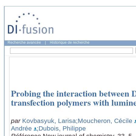
Recherche avancée
|
Historique de recherche
Probing the interaction between 
transfection polymers with lumin
par
Kovbasyuk, Larisa
;Moucheron, Cécile
Andrée
;Dubois, Philippe
Référence
New journal of chemistry, 33, 5