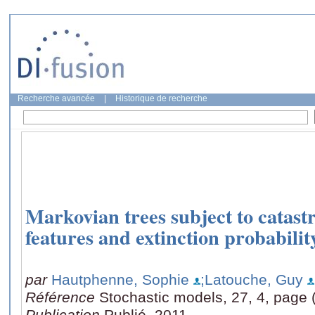
Recherche avancée
|
Historique de recherche
Markovian trees subject to catast
features and extinction probabilit
par
Hautphenne, Sophie
;Latouche, Guy
Référence
Stochastic models, 27, 4, page 
Publication
Publié, 2011