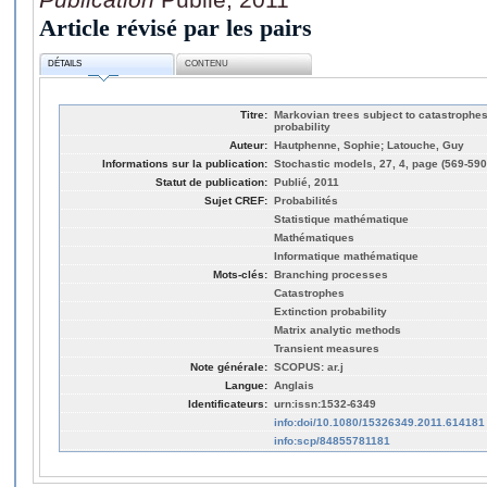
Article révisé par les pairs
DÉTAILS
CONTENU
Titre:
Markovian trees subject to catastrophes
probability
Auteur:
Hautphenne, Sophie; Latouche, Guy
Informations sur la publication:
Stochastic models, 27, 4, page (569-590
Statut de publication:
Publié, 2011
Sujet CREF:
Probabilités
Statistique mathématique
Mathématiques
Informatique mathématique
Mots-clés:
Branching processes
Catastrophes
Extinction probability
Matrix analytic methods
Transient measures
Note générale:
SCOPUS: ar.j
Langue:
Anglais
Identificateurs:
urn:issn:1532-6349
info:doi/10.1080/15326349.2011.614181
info:scp/84855781181