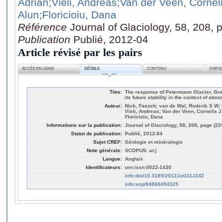
Adrian
;Vieli, Andreas
;Van der Veen, Corneli
Alun
;Floricioiu, Dana
Référence
Journal of Glaciology, 58, 208,
Publication
Publié, 2012-04
Article révisé par les pairs
ACCÈS EN LIGNE
DÉTAILS
CONTENU
STATI
Titre:
The response of Petermann Glacier, Gre
its future stability in the context of a
Auteur:
Nick, Faezeh; van de Wal, Roderik S W;
Vieli, Andreas; Van der Veen, Cornelis J
Floricioiu, Dana
Informations sur la publication:
Journal of Glaciology, 58, 208, page (22
Statut de publication:
Publié, 2012-04
Sujet CREF:
Géologie et minéralogie
Note générale:
SCOPUS: ar.j
Langue:
Anglais
Identificateurs:
urn:issn:0022-1430
info:doi/10.3189/2012JoG11J242
info:scp/84860494325