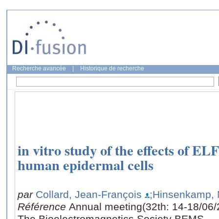
Recherche avancée
|
Historique de recherche
in vitro study of the effects of EL
human epidermal cells
par
Collard, Jean-François
;Hinsenkamp, 
Référence
Annual meeting(32th: 14-18/06/
The Bioelectromagnetics Society BEMS