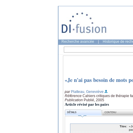
Recherche avancée
|
Historique de rec
«Je n'ai pas besoin de mots p
par
Platteau, Geneviève
Référence
Cahiers critiques de thérapie f
Publication
Publié, 2005
Article révisé par les pairs
DÉTAILS
CONTENU
Titre:
«J
pa