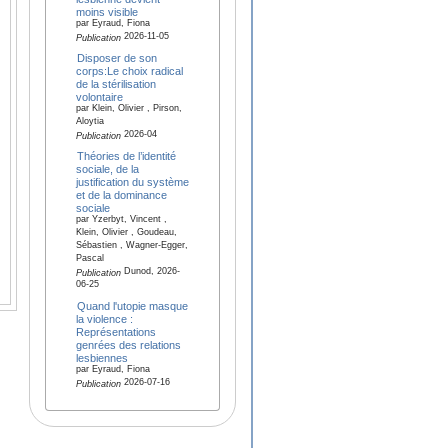
moins visible
par Eyraud, Fiona
2026-11-05
Publication
Disposer de son
corps:Le choix radical
de la stérilisation
volontaire
par Klein, Olivier , Pirson,
Aloytia
2026-04
Publication
Théories de l’identité
sociale, de la
justification du système
et de la dominance
sociale
par Yzerbyt, Vincent ,
Klein, Olivier , Goudeau,
Sébastien , Wagner-Egger,
Pascal
Dunod, 2026-
Publication
06-25
Quand l'utopie masque
la violence :
Représentations
genrées des relations
lesbiennes
par Eyraud, Fiona
2026-07-16
Publication