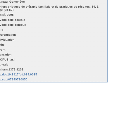
atteau, Geneviève
hiers critiques de thérapie familiale et de pratiques de réseaux, 34, 1,
ge (35-52)
blié, 2005
ychologie sociale
ychologie clinique
ild
ferentiation
dividuation
mits
rent
paration
OPUS: ar.j
ançais
n:issn:1372-8202
fo:doi/10.3917/ctf.034.0035
fo:scp/67649710850