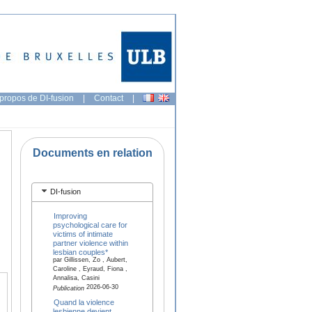
propos de DI-fusion
|
Contact
|
Documents en relation
DI-fusion
Improving
psychological care for
victims of intimate
partner violence within
lesbian couples*
par Gillissen, Zo , Aubert,
Caroline , Eyraud, Fiona ,
Annalisa, Casini
2026-06-30
Publication
Quand la violence
lesbienne devient