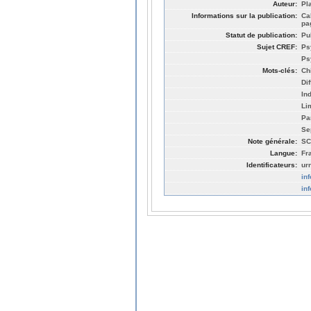
Auteur:
Pl
Informations sur la publication:
Ca
pa
Statut de publication:
Pu
Sujet CREF:
Ps
Ps
Mots-clés:
Ch
Dif
In
Li
Pa
Se
Note générale:
SC
Langue:
Fr
Identificateurs:
ur
in
in