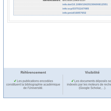
Identificateurs:
urn:issn:1063-5157
info:doi/10.1080/10635150600812551
info:scp/33751167085
info:pmid/16857652
Référencement
Visibilité
Les publications encodées
Les documents déposés so
constituent la bibliographie académique
indexés par les moteurs de rech
de l'Université.
(Google Scholar,…).