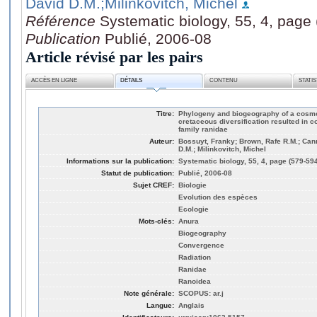
David D.M.
;Milinkovitch, Michel
Référence
Systematic biology, 55, 4, page
Publication
Publié, 2006-08
Article révisé par les pairs
ACCÈS EN LIGNE
DÉTAILS
CONTENU
STATI
Titre:
Phylogeny and biogeography of a cosmop
cretaceous diversification resulted in 
family ranidae
Auteur:
Bossuyt, Franky; Brown, Rafe R.M.; Canna
D.M.; Milinkovitch, Michel
Informations sur la publication:
Systematic biology, 55, 4, page (579-59
Statut de publication:
Publié, 2006-08
Sujet CREF:
Biologie
Evolution des espèces
Ecologie
Mots-clés:
Anura
Biogeography
Convergence
Radiation
Ranidae
Ranoidea
Note générale:
SCOPUS: ar.j
Langue:
Anglais