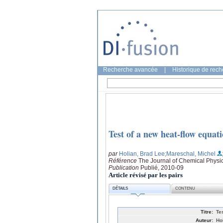
Recherche avancée
|
Historique de rec
Test of a new heat-flow equat
par
Holian, Brad Lee
;Mareschal, Michel
Référence
The Journal of Chemical Physic
Publication
Publié, 2010-09
Article révisé par les pairs
DÉTAILS
CONTENU
Titre:
Te
Auteur:
Ho