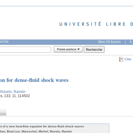
herche
Mon DI-fusion
|
À 
Passe-partout
Citer
ion for dense-fluid shock waves
;Ravelo, Ramón
s, 133, 11, 114502
st of a new heat-flow equation for dense-fluid shock waves
lian, Brad Lee; Mareschal, Michel; Ravelo, Ramón