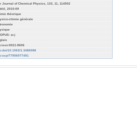
e Journal of Chemical Physics, 133, 11, 114502
blié, 2010-09
imie théorique
ysico-chimie générale
tronomie
ysique
OPUS: ar.j
glais
n:issn:0021-9606
fo:doi/10.1063/1.3486088
fo:scp/77956977491