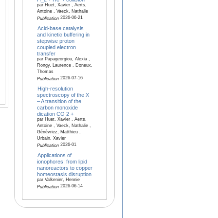
par Huet, Xavier , Aerts,
Antoine , Vaeck, Nathalie
2026-06-21
Publication
Acid-base catalysis
and kinetic buffering in
stepwise proton
coupled electron
transfer
par Papageorgiou, Alexia ,
Rongy, Laurence , Doneux,
Thomas
2026-07-16
Publication
High-resolution
spectroscopy of the X
– A transition of the
carbon monoxide
dication CO 2 +
par Huet, Xavier , Aerts,
Antoine , Vaeck, Nathalie ,
Génévriez, Matthieu ,
Urbain, Xavier
2026-01
Publication
Applications of
ionophores: from lipid
nanoreactors to copper
homeostasis disruption
par Valkenier, Hennie
2026-06-14
Publication