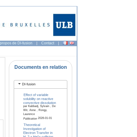
propos de DI-fusion
|
Contact
|
Documents en relation
DI-fusion
Effect of variable
solubility on reactive
convective dissolution
par Kabbadj, Sylvain , De
Wit, Anne , Rongy,
Laurence
2026-01-01
Publication
Theoretical
Investigation of
Electron Transfer in
H_2 + He^+ collision