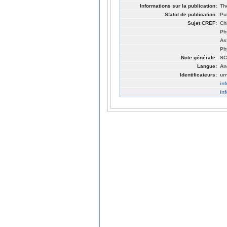
Informations sur la publication:
Th
Statut de publication:
Pu
Sujet CREF:
Ch
Ph
As
Ph
Note générale:
SC
Langue:
An
Identificateurs:
ur
in
in