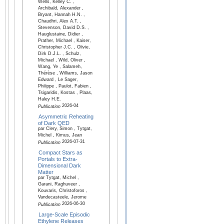
Wells, Kelley C. ,
Archibald, Alexander ,
Bryant, Hannah H.N. ,
Chaudhri, Alex A.T. ,
Stevenson, David D.S. ,
Hauglustaine, Didier ,
Prather, Michael , Kaiser,
Christopher J.C. , Olivie,
Dirk D.J.L. , Schulz,
Michael , Wild, Oliver ,
Wang, Ye , Salameh,
Thérèse , Williams, Jason
Edward , Le Sager,
Philippe , Paulot, Fabien ,
Tsigaridis, Kostas , Plaas,
Haley H.E.
2026-04
Publication
Asymmetric Reheating
of Dark QED
par Clery, Simon , Tytgat,
Michel , Kimus, Jean
2026-07-31
Publication
Compact Stars as
Portals to Extra-
Dimensional Dark
Matter
par Tytgat, Michel ,
Garani, Raghuveer ,
Kouvaris, Christoforos ,
Vandecasteele, Jerome
2026-06-30
Publication
Large-Scale Episodic
Ethylene Releases