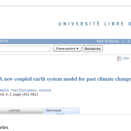
herche
Mon DI-fusion
|
À 
Passe-partout
Citer
 new coupled earth system model for past climate change
déris, Yves
;Donnadieu, Yannick
t, 4, 2, page (451-481)
CONTENU
STATISTIQUES