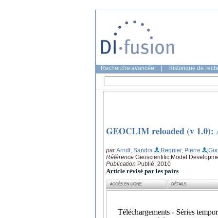
Recherche avancée
|
Historique de rec
GEOCLIM reloaded (v 1.0): A
par
Arndt, Sandra
;Regnier, Pierre
;God
Référence
Geoscientific Model Developmen
Publication
Publié, 2010
Article révisé par les pairs
ACCÈS EN LIGNE
DÉTAILS