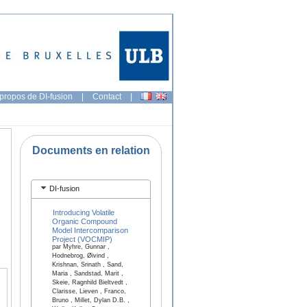
propos de DI-fusion
|
Contact
|
Documents en relation
DI-fusion
Introducing Volatile
Organic Compound
Model Intercomparison
Project (VOCMIP)
par Myhre, Gunnar ,
Hodnebrog, Øivind ,
Krishnan, Srinath , Sand,
Maria , Sandstad, Marit ,
Skeie, Ragnhild Bieltvedt ,
Clarisse, Lieven , Franco,
Bruno , Millet, Dylan D.B. ,