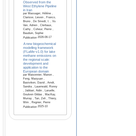
Observed from the
West Ethylene Pipeline
in Iran
par Massager, Hélène ,
Clarisse, Lieven , Franco,
Bruno , De Smedt, I. , Vu
Van, Adrien , Clerbaux,
Cathy , Coheur, Pierre ,
Bauduin, Sophie
2026-06-17
Publication
A new biogeochemical
modelling framework
(FLaMe-v1.0) for lake
methane emissions on
the regional scale:
development and
application to the
European domain
par Maisonnier, Manon ,
Feng, Maoyuan ,
Bastviken, David , Arndt,
Sandra , Lauerwald, Ronny
, Jabbari, Aidin , Laruelle,
Goulven Gildas , MacKay,
Murray , Tan, Zeli , Thiery,
Wim , Regnier, Pierre
2025-10
Publication