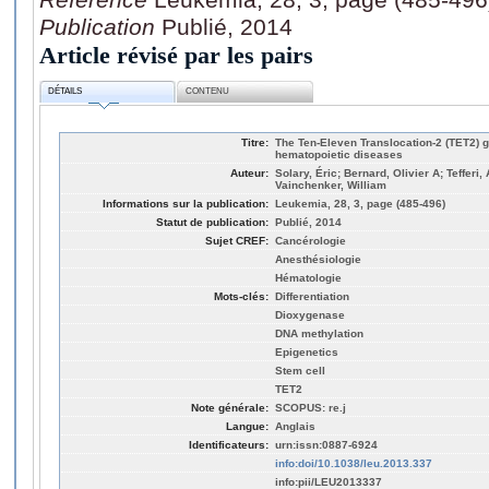
Publication
Publié, 2014
Article révisé par les pairs
DÉTAILS
CONTENU
Titre:
The Ten-Eleven Translocation-2 (TET2) 
hematopoietic diseases
Auteur:
Solary, Éric; Bernard, Olivier A; Tefferi
Vainchenker, William
Informations sur la publication:
Leukemia, 28, 3, page (485-496)
Statut de publication:
Publié, 2014
Sujet CREF:
Cancérologie
Anesthésiologie
Hématologie
Mots-clés:
Differentiation
Dioxygenase
DNA methylation
Epigenetics
Stem cell
TET2
Note générale:
SCOPUS: re.j
Langue:
Anglais
Identificateurs:
urn:issn:0887-6924
info:doi/10.1038/leu.2013.337
info:pii/LEU2013337