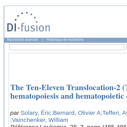
Recherche avancée
|
Historique de recherche
The Ten-Eleven Translocation-2 (
hematopoiesis and hematopoietic 
par
Solary, Éric
;Bernard, Olivier A
;Tefferi, 
;Vainchenker, William
Référence
Leukemia, 28, 3, page (485-496