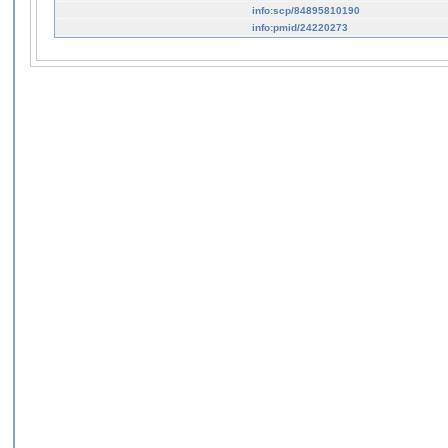
info:scp/84895810190
info:pmid/24220273