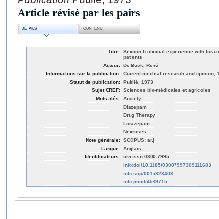
Article révisé par les pairs
DÉTAILS
CONTENU
Titre:
Section b clinical experience with loraz
patients
Auteur:
De Buck, René
Informations sur la publication:
Current medical research and opinion, 1
Statut de publication:
Publié, 1973
Sujet CREF:
Sciences bio-médicales et agricoles
Mots-clés:
Anxiety
Diazepam
Drug Therapy
Lorazepam
Neuroses
Note générale:
SCOPUS: ar.j
Langue:
Anglais
Identificateurs:
urn:issn:0300-7995
info:doi/10.1185/03007997309111683
info:scp/0015823403
info:pmid/4589715